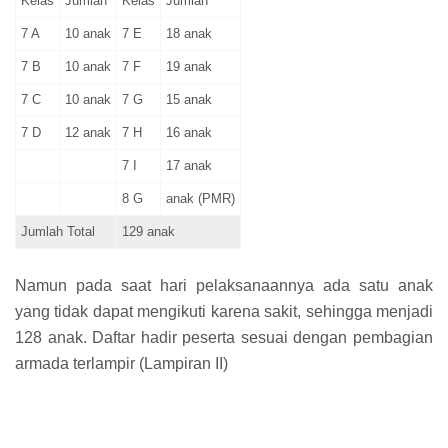
Kelas
Jumlah
Kelas
Jumlah
7 A
10 anak
7 E
18 anak
7 B
10 anak
7 F
19 anak
7 C
10 anak
7 G
15 anak
7 D
12 anak
7 H
16 anak
7 I
17 anak
8 G
anak (PMR)
Jumlah Total
129 anak
Namun pada saat hari pelaksanaannya ada satu anak
yang tidak dapat mengikuti karena sakit, sehingga menjadi
128 anak. Daftar hadir peserta sesuai dengan pembagian
armada terlampir (Lampiran II)