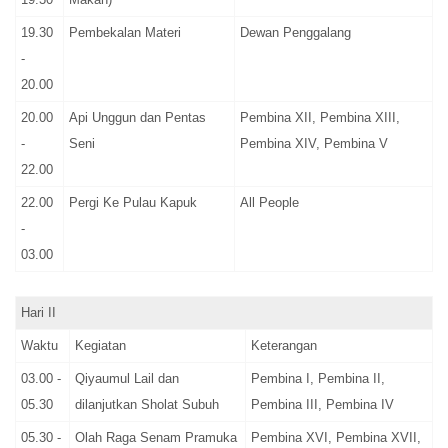
19.30
Pembekalan Materi
Dewan Penggalang
-
20.00
20.00
Api Unggun dan Pentas
Pembina XII, Pembina XIII,
-
Seni
Pembina XIV, Pembina V
22.00
22.00
Pergi Ke Pulau Kapuk
All People
-
03.00
Hari II
Waktu
Kegiatan
Keterangan
03.00 -
Qiyaumul Lail dan
Pembina I, Pembina II,
05.30
dilanjutkan Sholat Subuh
Pembina III, Pembina IV
05.30 -
Olah Raga Senam Pramuka
Pembina XVI, Pembina XVII,