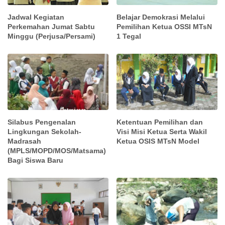
Jadwal Kegiatan
Belajar Demokrasi Melalui
Perkemahan Jumat Sabtu
Pemilihan Ketua OSSI MTsN
Minggu (Perjusa/Persami)
1 Tegal
Silabus Pengenalan
Ketentuan Pemilihan dan
Lingkungan Sekolah-
Visi Misi Ketua Serta Wakil
Madrasah
Ketua OSIS MTsN Model
(MPLS/MOPD/MOS/Matsama)
Bagi Siswa Baru